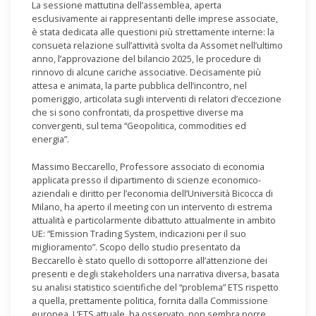
La sessione mattutina dell’assemblea, aperta
esclusivamente ai rappresentanti delle imprese associate,
è stata dedicata alle questioni più strettamente interne: la
consueta relazione sull’attività svolta da Assomet nell’ultimo
anno, l’approvazione del bilancio 2025, le procedure di
rinnovo di alcune cariche associative. Decisamente più
attesa e animata, la parte pubblica dell’incontro, nel
pomeriggio, articolata sugli interventi di relatori d’eccezione
che si sono confrontati, da prospettive diverse ma
convergenti, sul tema “Geopolitica, commodities ed
energia”.
Massimo Beccarello, Professore associato di economia
applicata presso il dipartimento di scienze economico-
aziendali e diritto per l’economia dell’Università Bicocca di
Milano, ha aperto il meeting con un intervento di estrema
attualità e particolarmente dibattuto attualmente in ambito
UE: “Emission Trading System, indicazioni per il suo
miglioramento”. Scopo dello studio presentato da
Beccarello è stato quello di sottoporre all’attenzione dei
presenti e degli stakeholders una narrativa diversa, basata
su analisi statistico scientifiche del “problema” ETS rispetto
a quella, prettamente politica, fornita dalla Commissione
europea. L’ETS attuale, ha osservato, non sembra porre