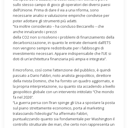
sullo stesso campo di gioco gli operatori dei diversi paesi
dell’Unione. Prima di dare il via a una riforma, sono
necessarie analisi e valutazione empiriche condivise per
poter adottare gli strumenti più adatti.
“Va inoltre considerato – ha concluso Beccarello – che
anche innalzando i prezzi
della CO2 non si risolvono i problemi di finanziamento della
decarbonizzazione, in quanto le entrate derivanti dall’ETS
non vengono sempre redistribuite per i fabbisogni di
investimento necessari. Appare indispensabile che l’UE si
doti di un’architettura finanziaria più ampia e integrata”.
Il microfono, così come l’attenzione del pubblico, è quindi
passato a Dario Fabbri, noto analista geopolitico, direttore
della rivista Domino, che ha fornito un quadro aggiornato, e
la propria interpretazione, su quanto sta accadendo a livello
geopolitico globale con un intervento intitolato “Che mondo
fa nel 2026”.
“La guerra persa con l’Iran spinge gli Usa a spostare la posta
sul piano strettamente economico, porta al marketing
tralasciando l’ideologia” ha affermato Fabbri,
puntualizzando quanto sia fondamentale per Washington il
controllo strutturale dei mari, che certo non rappresenta un