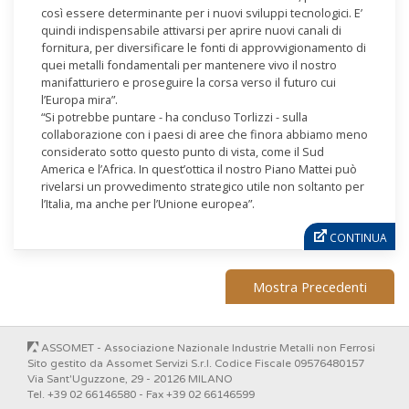
così essere determinante per i nuovi sviluppi tecnologici. E’
quindi indispensabile attivarsi per aprire nuovi canali di
fornitura, per diversificare le fonti di approvvigionamento di
quei metalli fondamentali per mantenere vivo il nostro
manifatturiero e proseguire la corsa verso il futuro cui
l’Europa mira”.
“Si potrebbe puntare - ha concluso Torlizzi - sulla
collaborazione con i paesi di aree che finora abbiamo meno
considerato sotto questo punto di vista, come il Sud
America e l’Africa. In quest’ottica il nostro Piano Mattei può
rivelarsi un provvedimento strategico utile non soltanto per
l’Italia, ma anche per l’Unione europea”.
Mostra Precedenti
ASSOMET - Associazione Nazionale Industrie Metalli non Ferrosi
Sito gestito da Assomet Servizi S.r.l. Codice Fiscale 09576480157
Via Sant'Uguzzone, 29 - 20126 MILANO
Tel. +39 02 66146580 - Fax +39 02 66146599