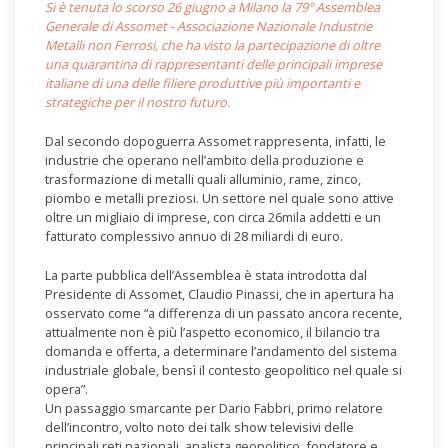
Si è tenuta lo scorso 26 giugno a Milano la 79° Assemblea
Generale di Assomet - Associazione Nazionale Industrie
Metalli non Ferrosi, che ha visto la partecipazione di oltre
una quarantina di rappresentanti delle principali imprese
italiane di una delle filiere produttive più importanti e
strategiche per il nostro futuro.
Dal secondo dopoguerra Assomet rappresenta, infatti, le
industrie che operano nell’ambito della produzione e
trasformazione di metalli quali alluminio, rame, zinco,
piombo e metalli preziosi. Un settore nel quale sono attive
oltre un migliaio di imprese, con circa 26mila addetti e un
fatturato complessivo annuo di 28 miliardi di euro.
La parte pubblica dell’Assemblea è stata introdotta dal
Presidente di Assomet, Claudio Pinassi, che in apertura ha
osservato come “a differenza di un passato ancora recente,
attualmente non è più l’aspetto economico, il bilancio tra
domanda e offerta, a determinare l’andamento del sistema
industriale globale, bensì il contesto geopolitico nel quale si
opera”.
Un passaggio smarcante per Dario Fabbri, primo relatore
dell’incontro, volto noto dei talk show televisivi delle
principali reti nazionali, analista geopolitico, fondatore e