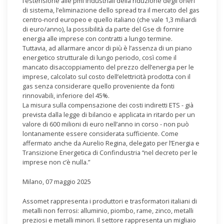
l’estensione alle pmi industriali della riduzione degli oneri
di sistema, l’eliminazione dello spread tra il mercato del gas
centro-nord europeo e quello italiano (che vale 1,3 miliardi
di euro/anno), la possibilità da parte del Gse di fornire
energia alle imprese con contratti a lungo termine.
Tuttavia, ad allarmare ancor di più è l’assenza di un piano
energetico strutturale di lungo periodo, così come il
mancato disaccoppiamento del prezzo dell’energia per le
imprese, calcolato sul costo dell’elettricità prodotta con il
gas senza considerare quello proveniente da fonti
rinnovabili, inferiore del 45%.
La misura sulla compensazione dei costi indiretti ETS - già
prevista dalla legge di bilancio e applicata in ritardo per un
valore di 600 milioni di euro nell’anno in corso - non può
lontanamente essere considerata sufficiente. Come
affermato anche da Aurelio Regina, delegato per l’Energia e
Transizione Energetica di Confindustria “nel decreto per le
imprese non c’è nulla.”
Milano, 07 maggio 2025
Assomet rappresenta i produttori e trasformatori italiani di
metalli non ferrosi: alluminio, piombo, rame, zinco, metalli
preziosi e metalli minori. Il settore rappresenta un migliaio