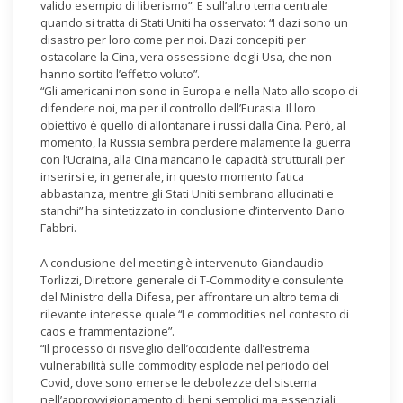
valido esempio di liberismo”. E sull’altro tema centrale
quando si tratta di Stati Uniti ha osservato: “I dazi sono un
disastro per loro come per noi. Dazi concepiti per
ostacolare la Cina, vera ossessione degli Usa, che non
hanno sortito l’effetto voluto”.
“Gli americani non sono in Europa e nella Nato allo scopo di
difendere noi, ma per il controllo dell’Eurasia. Il loro
obiettivo è quello di allontanare i russi dalla Cina. Però, al
momento, la Russia sembra perdere malamente la guerra
con l’Ucraina, alla Cina mancano le capacità strutturali per
inserirsi e, in generale, in questo momento fatica
abbastanza, mentre gli Stati Uniti sembrano allucinati e
stanchi” ha sintetizzato in conclusione d’intervento Dario
Fabbri.
A conclusione del meeting è intervenuto Gianclaudio
Torlizzi, Direttore generale di T-Commodity e consulente
del Ministro della Difesa, per affrontare un altro tema di
rilevante interesse quale “Le commodities nel contesto di
caos e frammentazione”.
“Il processo di risveglio dell’occidente dall’estrema
vulnerabilità sulle commodity esplode nel periodo del
Covid, dove sono emerse le debolezze del sistema
nell’approvvigionamento di beni semplici ma essenziali