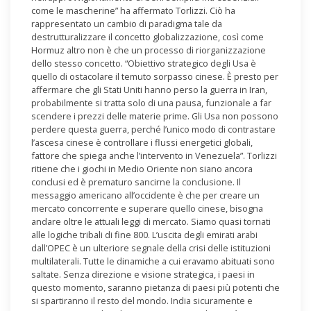
come le mascherine” ha affermato Torlizzi. Ciò ha
rappresentato un cambio di paradigma tale da
destrutturalizzare il concetto globalizzazione, così come
Hormuz altro non è che un processo di riorganizzazione
dello stesso concetto. “Obiettivo strategico degli Usa è
quello di ostacolare il temuto sorpasso cinese. È presto per
affermare che gli Stati Uniti hanno perso la guerra in Iran,
probabilmente si tratta solo di una pausa, funzionale a far
scendere i prezzi delle materie prime. Gli Usa non possono
perdere questa guerra, perché l’unico modo di contrastare
l’ascesa cinese è controllare i flussi energetici globali,
fattore che spiega anche l’intervento in Venezuela”. Torlizzi
ritiene che i giochi in Medio Oriente non siano ancora
conclusi ed è prematuro sancirne la conclusione. Il
messaggio americano all’occidente è che per creare un
mercato concorrente e superare quello cinese, bisogna
andare oltre le attuali leggi di mercato. Siamo quasi tornati
alle logiche tribali di fine 800. L’uscita degli emirati arabi
dall’OPEC è un ulteriore segnale della crisi delle istituzioni
multilaterali. Tutte le dinamiche a cui eravamo abituati sono
saltate. Senza direzione e visione strategica, i paesi in
questo momento, saranno pietanza di paesi più potenti che
si spartiranno il resto del mondo. India sicuramente e