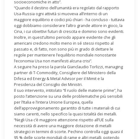
socioeconomiche in atto”.
“Quando il destino dell’umanità era regolato dal rapporto
Usa-Russia ogni attività si muoveva all’interno di un
maggiore equilibrio e codici più chiari - ha concluso - tuttavia
oggi dobbiamo considerare l’altro grande attore in gioco, la
Cina, i cui obiettivi futuri di crescita e dominio sono evidenti.
Inoltre, in quest’ultimo periodo appare evidente che gli
americani credono molto meno in sé stessi rispetto al
passato e, di fatto, non sono più in grado di dettare le
regole per mantenere l’equilibrio mondiale nonostante
l’economia Usa non manifesti alcuna crisi”.
A seguire ha preso la parola Gianclaudio Torlizzi, managing
partner di T-Commodity, Consigliere del Ministero della
Difesa ed Energy & Metal Advisor per il Mimit e la
Presidenza del Consiglio dei Ministri.
Il suo intervento, intitolato “Il ruolo delle materie prime”, ha
posto l’attenzione su una delle problematiche più sensibili
per l’Italia e l’intera Unione Europea, quella
dell’approvvigionamento garantito di tutte i materiali di cui
siamo carenti, nello specifico la quasi totalità dei metalli.
“Negli Usa c’è maggiore attenzione rispetto all’UE sulla
necessità di avere una maggiore dotazione di metalli
strategici in termini di scorte. Pechino controlla oggi quasi il
95 % delle scorte mondiali di rame e altri metalli, potendo