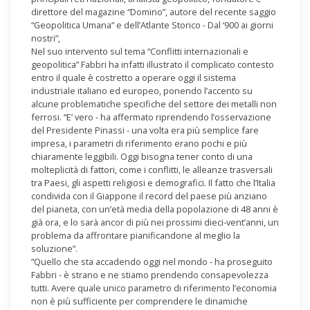
direttore del magazine “Domino”, autore del recente saggio
“Geopolitica Umana” e dell’Atlante Storico - Dal ‘900 ai giorni
nostri”,
Nel suo intervento sul tema “Conflitti internazionali e
geopolitica” Fabbri ha infatti illustrato il complicato contesto
entro il quale è costretto a operare oggi il sistema
industriale italiano ed europeo, ponendo l’accento su
alcune problematiche specifiche del settore dei metalli non
ferrosi. “E’ vero - ha affermato riprendendo l’osservazione
del Presidente Pinassi - una volta era più semplice fare
impresa, i parametri di riferimento erano pochi e più
chiaramente leggibili. Oggi bisogna tener conto di una
molteplicità di fattori, come i conflitti, le alleanze trasversali
tra Paesi, gli aspetti religiosi e demografici. Il fatto che l’Italia
condivida con il Giappone il record del paese più anziano
del pianeta, con un’età media della popolazione di 48 anni è
già ora, e lo sarà ancor di più nei prossimi dieci-vent’anni, un
problema da affrontare pianificandone al meglio la
soluzione”.
“Quello che sta accadendo oggi nel mondo - ha proseguito
Fabbri - è strano e ne stiamo prendendo consapevolezza
tutti. Avere quale unico parametro di riferimento l’economia
non è più sufficiente per comprendere le dinamiche